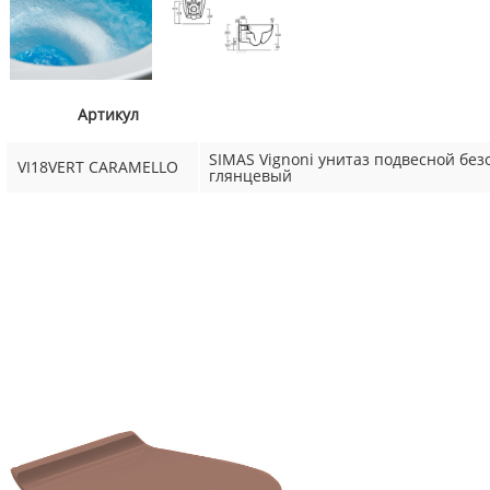
Артикул
SIMAS Vignoni унитаз подвесной без
VI18VERT CARAMELLO
глянцевый
← SIMAS
Не забудьте приобрести!