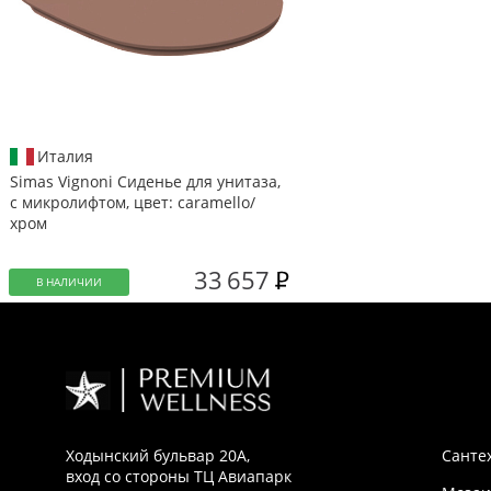
Италия
Simas Vignoni Сиденье для унитаза,
с микролифтом, цвет: caramello/
хром
33 657
В НАЛИЧИИ
Ходынский бульвар 20А,
Санте
вход со стороны ТЦ Авиапарк