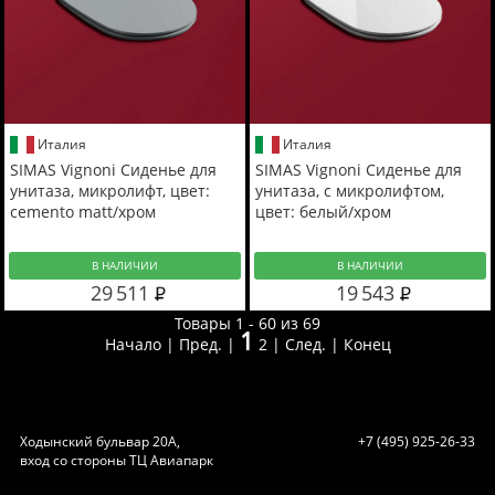
Италия
Италия
SIMAS Vignoni Сиденье для
SIMAS Vignoni Сиденье для
унитаза, микролифт, цвет:
унитаза, с микролифтом,
cemento matt/хром
цвет: белый/хром
В НАЛИЧИИ
В НАЛИЧИИ
29 511
19 543
Товары 1 - 60 из 69
1
Начало | Пред. |
2
|
След.
|
Конец
Ходынский бульвар 20А,
+7 (495) 925-26-33
вход со стороны ТЦ Авиапарк