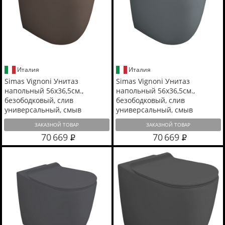
Италия
Италия
Simas Vignoni Унитаз
Simas Vignoni Унитаз
напольный 56х36,5см.,
напольный 56х36,5см.,
безободковый, слив
безободковый, слив
универсальный, смыв
универсальный, смыв
TORNADO (green vertigo),
TORNADO (green vertigo),
ЗАКАЗНОЙ ТОВАР
ЗАКАЗНОЙ ТОВАР
цвет: moka matt
цвет: cemento matt
70 669
70 669