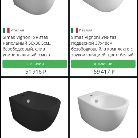
Италия
Италия
Simas Vignoni Унитаз
Simas Vignoni Унитаз
напольный 56х36,5см.,
подвесной 37х48см.,
безободковый, слив
безободковый, в комплекте с
универсальный, смыв
звукоизоляцией, цвет: белый
TORNADO (green vertigo),
матовый
В НАЛИЧИИ
В НАЛИЧИИ
цвет: белый
51 916
59 417