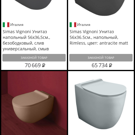
Италия
Италия
Simas Vignoni Унитаз
Simas Vignoni Унитаз
напольный 56х36,5см.,
56х36.5см., напольный,
безободковый, слив
Rimless, цвет: antracite matt
универсальный, смыв
TORNADO (green vertigo),
ЗАКАЗНОЙ ТОВАР
ЗАКАЗНОЙ ТОВАР
цвет: antracite matt
70 669
65 734