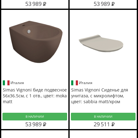
53 989
53 989
Италия
Италия
Simas Vignoni биде подвесное
Simas Vignoni Сиденье для
56x36.5см, с 1 отв., цвет: moka
унитаза, с микролифтом,
matt
цвет: sabbia matt/хром
В НАЛИЧИИ
В НАЛИЧИИ
53 989
29 511