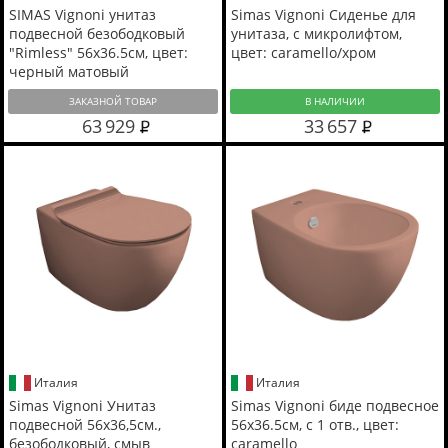
SIMAS Vignoni унитаз
Simas Vignoni Сиденье для
подвесной безободковый
унитаза, с микролифтом,
"Rimless" 56х36.5см, цвет:
цвет: caramello/хром
черный матовый
ЗАКАЗНОЙ ТОВАР
В НАЛИЧИИ
63 929
33 657
Италия
Италия
Simas Vignoni Унитаз
Simas Vignoni биде подвесное
подвесной 56х36,5см.,
56x36.5см, с 1 отв., цвет:
безободковый, смыв
caramello