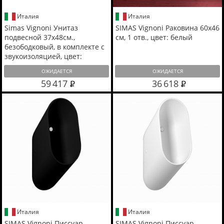
Италия
Италия
Simas Vignoni Унитаз
SIMAS Vignoni Раковина 60х46
подвесной 37х48см.,
см, 1 отв., цвет: белый
безободковый, в комплекте с
звукоизоляцией, цвет:
черный матовый
ОЖИДАЕТСЯ
ОЖИДАЕТСЯ
59 417
36 618
Италия
Италия
SIMAS Vignoni Писсуар
SIMAS Vignoni Писсуар