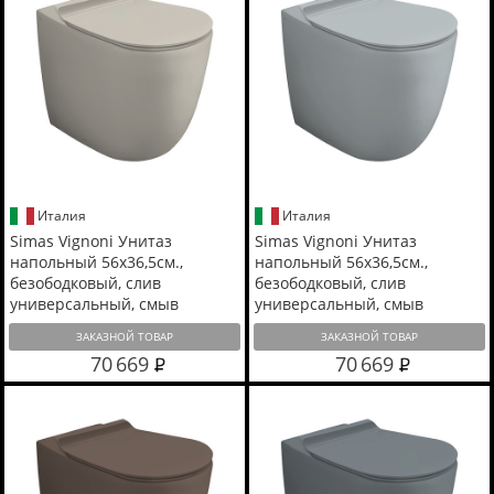
Италия
Италия
Simas Vignoni Унитаз
Simas Vignoni Унитаз
напольный 56х36,5см.,
напольный 56х36,5см.,
безободковый, слив
безободковый, слив
универсальный, смыв
универсальный, смыв
TORNADO (green vertigo),
TORNADO (green vertigo),
ЗАКАЗНОЙ ТОВАР
ЗАКАЗНОЙ ТОВАР
цвет: sabbia matt
цвет: tela matt
70 669
70 669