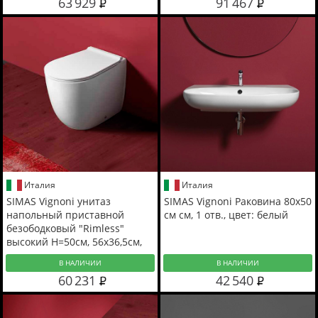
63 929
91 467
Италия
Италия
SIMAS Vignoni унитаз
SIMAS Vignoni Раковина 80х50
напольный приставной
см см, 1 отв., цвет: белый
безободковый "Rimless"
высокий H=50см, 56х36,5см,
слив универсальный, цвет:
В НАЛИЧИИ
В НАЛИЧИИ
белый
60 231
42 540