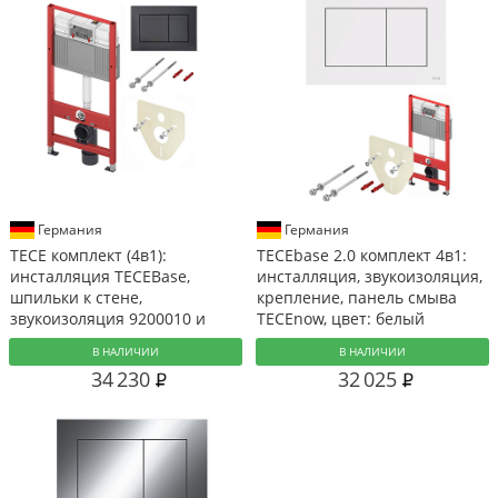
Германия
Германия
TECE комплект (4в1):
TECEbase 2.0 комплект 4в1:
инсталляция TECEBase,
инсталляция, звукоизоляция,
шпильки к стене,
крепление, панель смыва
звукоизоляция 9200010 и
TECEnow, цвет: белый
клавиша 9240407 черный
В НАЛИЧИИ
В НАЛИЧИИ
матовый
34 230
32 025