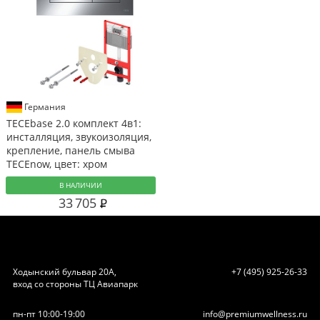
Германия
TECEbase 2.0 комплект 4в1:
инсталляция, звукоизоляция,
крепление, панель смыва
TECEnow, цвет: хром
В НАЛИЧИИ
33 705
Ходынский бульвар 20А,
+7 (495) 925-26-33
вход со стороны ТЦ Авиапарк
пн-пт 10:00-19:00
info@premiumwellness.ru