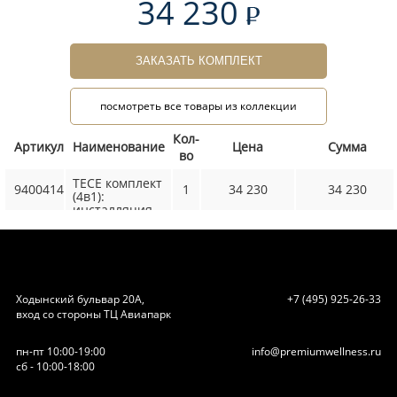
34 230
ЗАКАЗАТЬ КОМПЛЕКТ
посмотреть все товары из коллекции
Кол-
Артикул
Наименование
Цена
Сумма
во
TECE комплект
9400414
1
34 230
34 230
(4в1):
инсталляция
TECEBase,
шпильки к
стене,
звукоизоляция
9200010 и
клавиша
Ходынский бульвар 20А,
+7 (495) 925-26-33
9240407
вход со стороны ТЦ Авиапарк
черный матов
пн-пт 10:00-19:00
info@premiumwellness.ru
сб - 10:00-18:00