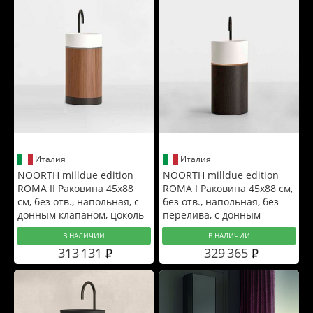
Италия
Италия
NOORTH milldue edition
NOORTH milldue edition
ROMA II Раковина 45х88
ROMA I Раковина 45х88 см,
см, без отв., напольная, с
без отв., напольная, без
донным клапаном, цоколь
перелива, с донным
Noce Canaletto, вставка:
клапаном, цоколь Rovere
В НАЛИЧИИ
В НАЛИЧИИ
Platino, цвет: белый
nero, цвет: золото / белый
313 131
329 365
матовый
матовый