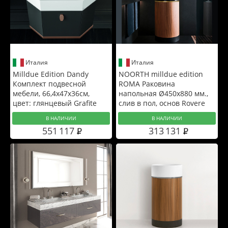
Италия
Италия
Milldue Edition Dandy
NOORTH milldue edition
Комплект подвесной
ROMA Раковина
мебели, 66,4x47x36см,
напольная Ø450x880 мм.,
цвет: глянцевый Grafite
слив в пол, основ Rovere
Nero, корпус Noce
В НАЛИЧИИ
В НАЛИЧИИ
Canaletto, вставка Oro,
551 117
313 131
раковина Nero opaco