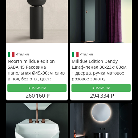
Италия
Италия
Noorth milldue edition
Milldue Edition Dandy
SABA 45 Раковина
Шкаф-пенал 36х23х180см.,
напольная Ø45x90см, слив
1 дверца, ручка матовое
в пол, без отв., цвет:
розовое золото,
черный матовый
подвесной, цвет:
В НАЛИЧИИ
В НАЛИЧИИ
глянцевый Grafite
260 160
294 334