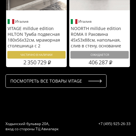
Италия
Италия
VITAGE milldue edition
NOORTH milldue edition
HILTON Тумба подвесная
ROMA II Раковина
180х56х32см, мраморная
45x53х88см, напольная,
столешница с 2
слив в стену, основание
раковинами, отделка:
Rovere nero, корпус Noce
ОЖИДАЕТСЯ
ЧАСТИЧНО В НАЛИЧИИ
стекло twill smoke
Canaletto, декор Platino,
2 350 729
406 287
цвет: белый матовый
ПОСМОТРЕТЬ ВСЕ ТОВАРЫ VITAGE
Ходынский бульвар 20А,
+7 (495) 925-26-33
вход со стороны ТЦ Авиапарк