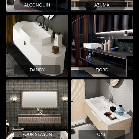
ALGONQUIN
AZUMA
DANDY
FJORD
FOUR SEASON
ONE