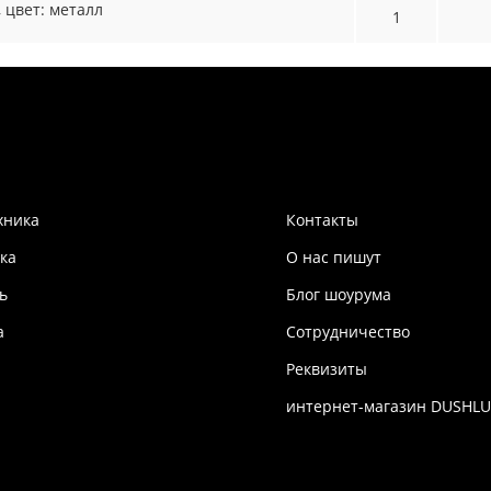
, цвет: металл
1
хника
Контакты
ка
О нас пишут
ь
Блог шоурума
а
Сотрудничество
Реквизиты
интернет-магазин DUSHLU