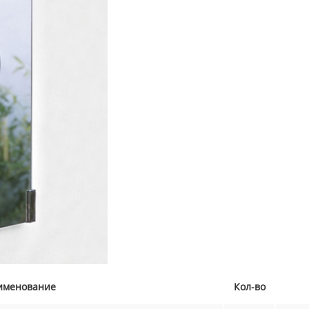
именование
Кол-во