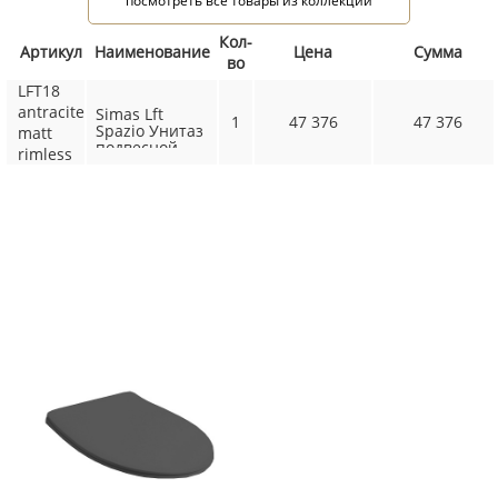
посмотреть все товары из коллекции
Кол-
Артикул
Наименование
Цена
Сумма
во
LFT18
antracite
Simas Lft
1
47 376
47 376
Spazio Унитаз
matt
подвесной
rimless
520х350 мм.,
безободковый,
без
крепления
F85, цвет
← SIMAS
Antracite matt
Не забудьте приобрести!