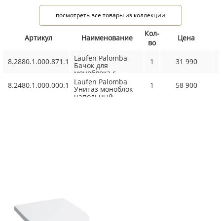
посмотреть все товары из коллекции
Кол-
Артикул
Наименование
Цена
во
Laufen Palomba
8.2880.1.000.871.1
1
31 990
Бачок для
моноблока с
механизмом слива
Laufen Palomba
8.2480.1.000.000.1
1
58 900
(подвод воды
Унитаз моноблок
сзади), цвет:
напольный
белый
70х36х43 см,
безободковый,слив
универсальный,
цвет белый
← Laufen
Не забудьте приобрести!