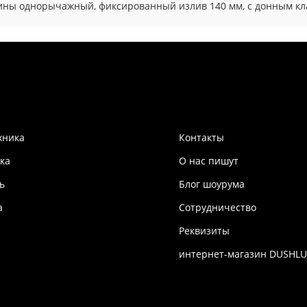
овины однорычажный, фиксированный излив 140 мм, с донным кл
хника
Контакты
ка
О нас пишут
ь
Блог шоурума
а
Сотрудничество
Реквизиты
интернет-магазин DUSHLU