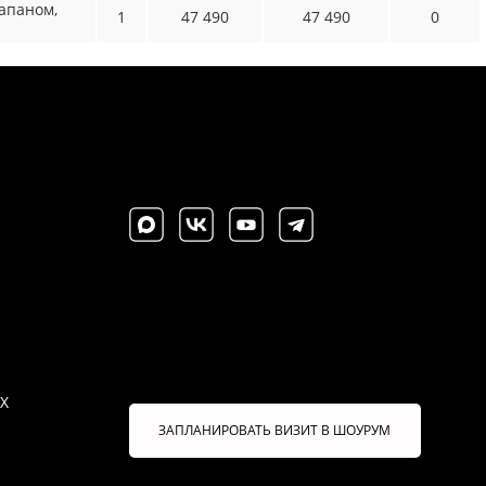
апаном,
1
47 490
47 490
0
X
ЗАПЛАНИРОВАТЬ ВИЗИТ В ШОУРУМ