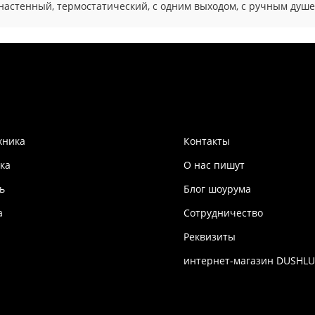
, настенный, термостатический, с одним выходом, с ручным душ
хника
Контакты
ка
О нас пишут
ь
Блог шоурума
а
Сотрудничество
Реквизиты
интернет-магазин DUSHLU