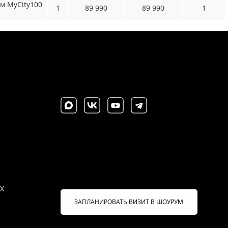
ем MyCity100
1
89 990
89 990
1
X
ЗАПЛАНИРОВАТЬ ВИЗИТ В ШОУРУМ