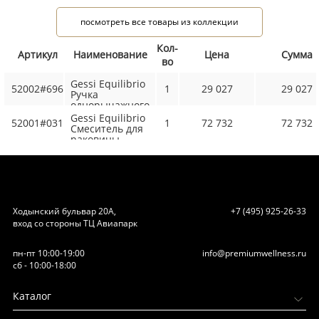
посмотреть все товары из коллекции
Кол-
Артикул
Наименование
Цена
Сумма
во
Gessi Equilibrio
52002#696
1
29 027
29 027
Ручка
однорычажного
смесителя для
Gessi Equilibrio
52001#031
1
72 732
72 732
раковины,
Смеситель для
дизайнерская,
раковины
цвет: венге
дизайнерский,
на 1 отверстие,
без ручки
(арт.52002),
цвет: хром
Ходынский бульвар 20А,
+7 (495) 925-26-33
вход со стороны ТЦ Авиапарк
пн-пт 10:00-19:00
info@premiumwellness.ru
сб - 10:00-18:00
Каталог