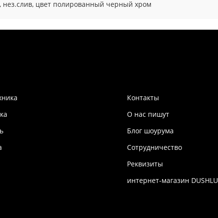
, нез.слив, цвет полированный черный хром
хника
Контакты
ка
О нас пишут
ь
Блог шоурума
а
Сотрудничество
Реквизиты
интернет-магазин DUSHLU