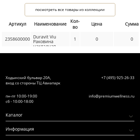
посмотреть все товары из коллекции
Кол-
Артикул
Наименование
Цена
Сумма
во
Duravit Viu
2358600000
1
0
0
Раковина
накладная
600х415х100мм,
без перелива,
без отв, с
креплением,
выпуск с
керамической
Ходынский бульвар 20А,
+7 (495) 925-26-33
крышкой, цвет:
вход со стороны ТЦ Авиапарк
белый
пн-пт 10:00-19:00
info@premiumwellness.ru
сб - 10:00-18:00
Каталог
Информация