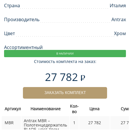
Страна
Италия
Производитель
Antrax
Цвет
Хром
Ассортиментный
В НАЛИЧИИ
Стоимость комплекта на заказ:
27 782
ЗАКАЗАТЬ КОМПЛЕКТ
Кол-
Артикул
Наименование
Цена
Сум
во
Antrax MBR –
MBR
1
27 782
27 7
Полотенцедержатель
BLADE, цвет Хром