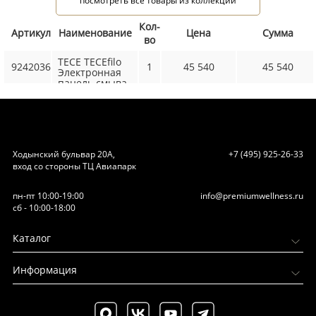
посмотреть все товары из коллекции
Кол-
Артикул
Наименование
Цена
Сумма
во
TECE TECEfilo
9242036
1
45 540
45 540
Электронная
панель смыва
писсуара
TECEfilo-Solid,
питание от
сети 230
В,цвет белый
матовый (НЕ
Ходынский бульвар 20А,
+7 (495) 925-26-33
производится!)
вход со стороны ТЦ Авиапарк
пн-пт 10:00-19:00
info@premiumwellness.ru
сб - 10:00-18:00
Каталог
Информация