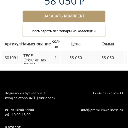
58 050
ЗАКАЗАТЬ КОМПЛЕКТ
посмотреть все товары из коллекции
Кол-
Артикул
Наименование
Цена
Сумма
во
TECE
601091
1
58 050
58 050
Стеклянная
панель
1000мм
"drainline"
стекло
белое
Ходынский бульвар 20А,
+7 (495) 925-26-33
вход со стороны ТЦ Авиапарк
пн-пт 10:00-19:00
info@premiumwellness.ru
сб - 10:00-18:00
Каталог