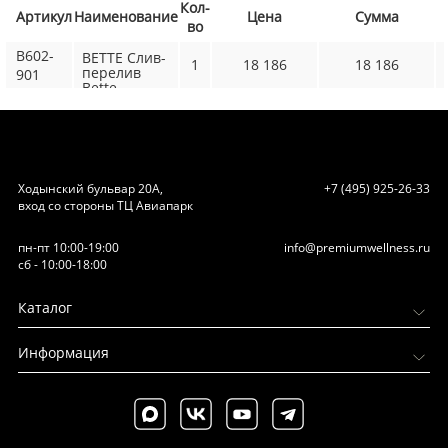
Кол-
Артикул
Наименование
Цена
Сумма
во
B602-
BETTE Слив-
1
18 186
18 186
перелив
901
Bette
Multiplex
M5,
удлиненный
725 мм, цвет
хром
Ходынский бульвар 20А,
+7 (495) 925-26-33
вход со стороны ТЦ Авиапарк
пн-пт 10:00-19:00
info@premiumwellness.ru
сб - 10:00-18:00
Каталог
Информация