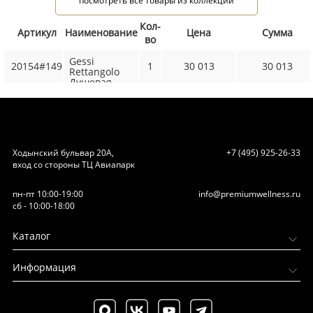
посмотреть все товары из коллекции
Кол-
Артикул
Наименование
Цена
Сумма
во
Gessi
20154#149
1
30 013
30 013
Rettangolo
Душевая
лейка с
защитой от
известкового
налета, цвет:
Finox
Ходынский бульвар 20А,
+7 (495) 925-26-33
вход со стороны ТЦ Авиапарк
пн-пт 10:00-19:00
info@premiumwellness.ru
сб - 10:00-18:00
Каталог
Информация