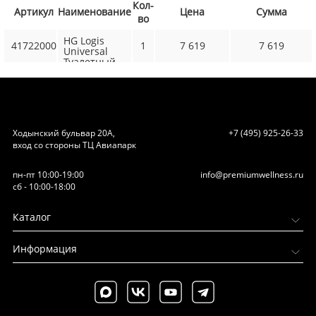
Кол-
Артикул
Наименование
Цена
Сумма
во
HG Logis
41722000
1
7 619
7 619
Universal
Туалетный
ершик
подвесной,
цвет: хром
Ходынский бульвар 20А,
+7 (495) 925-26-33
вход со стороны ТЦ Авиапарк
пн-пт 10:00-19:00
info@premiumwellness.ru
сб - 10:00-18:00
Каталог
Информация