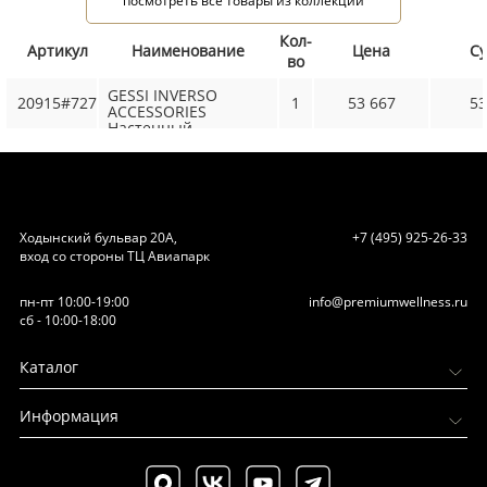
посмотреть все товары из коллекции
Кол-
Артикул
Наименование
Цена
С
во
GESSI INVERSO
20915#727
1
53 667
53
ACCESSORIES
Настенный
полотенцедержатель
двойной, цвет: Brass
Brushed PVD
Ходынский бульвар 20А,
+7 (495) 925-26-33
вход со стороны ТЦ Авиапарк
пн-пт 10:00-19:00
info@premiumwellness.ru
сб - 10:00-18:00
Каталог
Информация