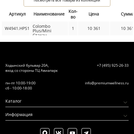
посмотреть все товары из коллекции
Кол-
Артикул
Наименование
Цена
Сумма
во
Colombo
W4941.HPS1
1
10 361
10 361
Plus/Mini
Стакан
настольный,
металлический,
цвет: PVD
нержавеющая
сталь
Ходынский бульвар 20А,
+7 (495) 925-26-33
вход со стороны ТЦ Авиапарк
пн-пт 10:00-19:00
info@premiumwellness.ru
сб - 10:00-18:00
Каталог
Информация