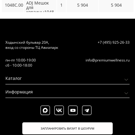
ADJ Мешок
1048C.00
1
5 904
5 904
для
корзины1048
35x40xH30,
цвет:
00.Grigio
Ходынский бульвар 20А,
+7 (495) 925-26-33
вход со стороны ТЦ Авиапарк
пн-пт 10:00-19:00
info@premiumwellness.ru
сб - 10:00-18:00
Каталог
Информация
ЗАПЛАНИРОВАТЬ ВИЗИТ В ШОУРУМ