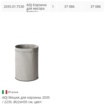
ADJ Корзина
2035.01.TS30
1
37 086
37 086
для мусора
Bottega,
D22xH35 см.,
цвет:
черный/
серый
← ADJ
Италия
ADJ Мешок для корзины 2035
/ 2235, Ø22xH35 см, цвет: