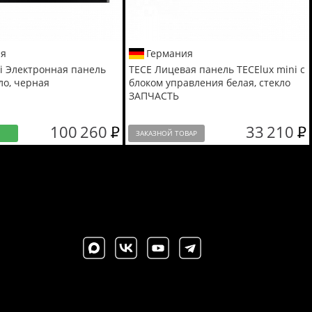
ия
Германия
ni Электронная панель
TECE Лицевая панель TECElux mini с
ло, черная
блоком управления белая, стекло
ЗАПЧАСТЬ
100 260
33 210
И
ЗАКАЗНОЙ ТОВАР