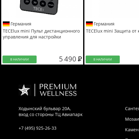
Германия
Германия
TECElux mini Пульт дистанционного
TECElux mini Защита от
управления для настройки
5 490
В НАЛИЧИИ
В НАЛИЧИИ
Ходынский бульвар 20А,
Санте
вход со стороны ТЦ Авиапарк
Мозаи
+7 (495) 925-26-33
Камен