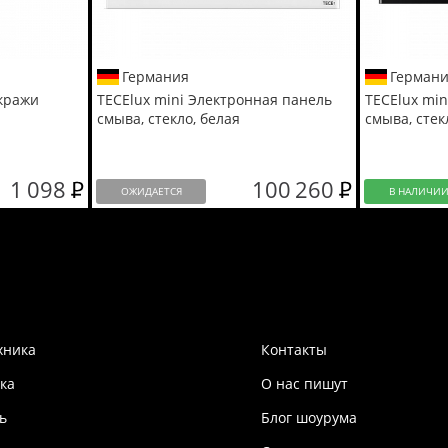
Германия
Герман
 кражи
TECElux mini Электронная панель
TECElux mi
смыва, стекло, белая
смыва, стек
1 098
100 260
ОЖИДАЕТСЯ
В НАЛИЧИ
хника
Контакты
ка
О нас пишут
ь
Блог шоурума