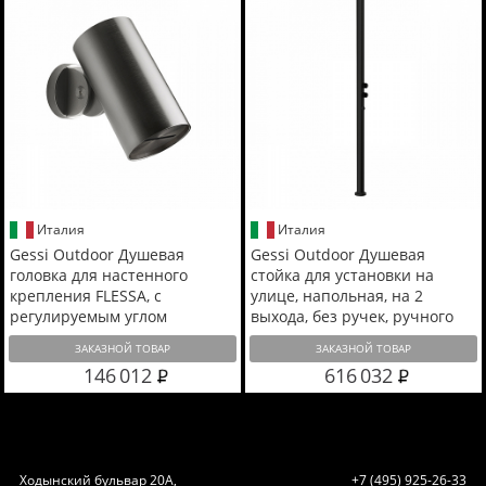
Италия
Италия
Gessi Outdoor Душевая
Gessi Outdoor Душевая
головка для настенного
стойка для установки на
крепления FLESSA, с
улице, напольная, на 2
регулируемым углом
выхода, без ручек, ручного
наклона, многоструйная,
душа и верхнего душа,
ЗАКАЗНОЙ ТОВАР
ЗАКАЗНОЙ ТОВАР
цвет: Black XL
внешняя часть, цвет: Black XL
146 012
616 032
Ходынский бульвар 20А,
+7 (495) 925-26-33