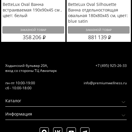
BetteLux Oval Ванна
BetteLux Oval Silhouette
встраиваемая 190x90x45 см ,
Ванна отдельностоящая
цвет: белый
овальная 180x80x45 см, цвет:
blue satin
ЗАКАЗНОЙ ТОВАР
ЗАКАЗНОЙ ТОВАР
358 206
881 139
Ходынский бульвар 20А,
+7 (495) 925-26-33
вход со стороны ТЦ Авиапарк
пн-пт 10:00-19:00
info@premiumwellness.ru
сб - 10:00-18:00
Каталог
Информация