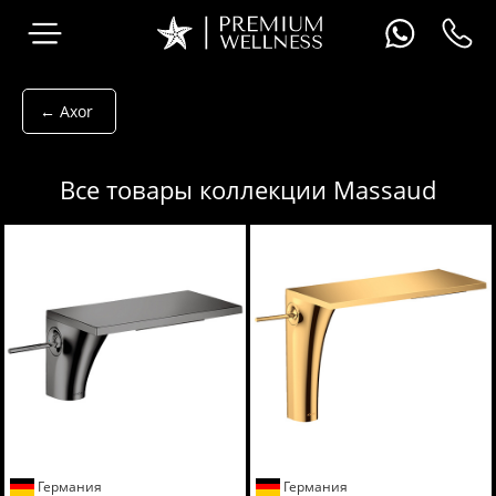
← Axor
Все товары коллекции Massaud
Германия
Германия