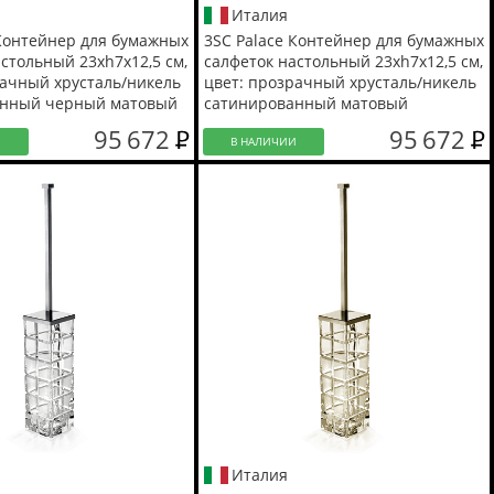
Италия
 Контейнер для бумажных
3SC Palace Контейнер для бумажных
стольный 23хh7х12,5 см,
салфеток настольный 23хh7х12,5 см,
рачный хрусталь/никель
цвет: прозрачный хрусталь/никель
анный черный матовый
сатинированный матовый
95 672
95 672
И
В НАЛИЧИИ
Италия