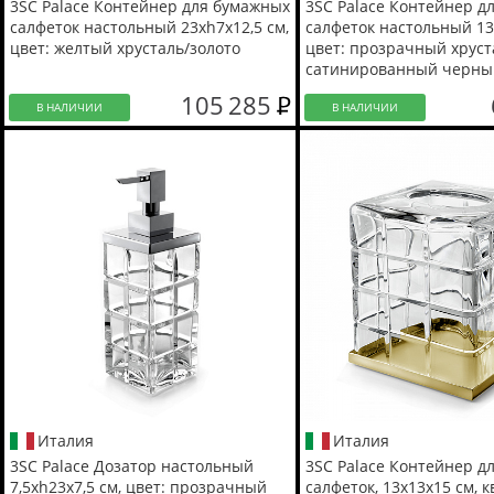
3SC Palace Контейнер для бумажных
3SC Palace Контейнер д
салфеток настольный 23хh7х12,5 см,
салфеток настольный 13
цвет: желтый хрусталь/золото
цвет: прозрачный хруст
сатинированный черны
105 285
В НАЛИЧИИ
В НАЛИЧИИ
Италия
Италия
3SC Palace Дозатор настольный
3SC Palace Контейнер д
7,5хh23х7,5 см, цвет: прозрачный
салфеток, 13х13х15 см, 