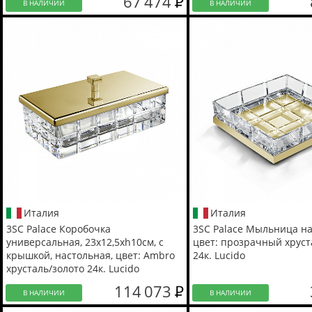
67 474
В НАЛИЧИИ
В НАЛИЧИИ
Италия
Италия
3SC Palace Коробочка
3SC Palace Мыльница на
универсальная, 23х12,5хh10см, с
цвет: прозрачный хруст
крышкой, настольная, цвет: Ambro
24к. Lucido
хрусталь/золото 24к. Lucido
114 073
В НАЛИЧИИ
В НАЛИЧИИ