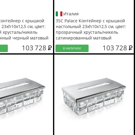
Италия
 Контейнер с крышкой
3SC Palace Контейнер с крышкой
23хh10х12,5 см, цвет:
настольный 23хh10х12,5 см, цвет:
 хрусталь/никель
прозрачный хрусталь/никель
анный черный матовый
сатинированный матовый
103 728
103 728
И
В НАЛИЧИИ