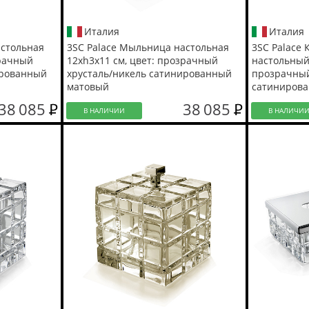
Италия
Италия
астольная
3SC Palace Мыльница настольная
3SC Palace
зрачный
12хh3х11 см, цвет: прозрачный
настольный 
ированный
хрусталь/никель сатинированный
прозрачный
матовый
сатиниров
38 085
38 085
В НАЛИЧИИ
В НАЛИЧИ