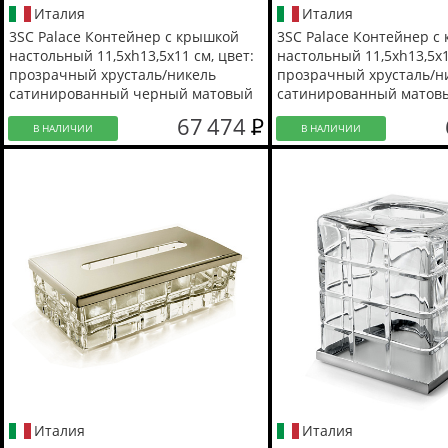
Италия
Италия
3SC Palace Контейнер с крышкой
3SC Palace Контейнер с
настольный 11,5хh13,5х11 см, цвет:
настольный 11,5хh13,5х1
прозрачный хрусталь/никель
прозрачный хрусталь/н
сатинированный черный матовый
сатинированный матов
67 474
В НАЛИЧИИ
В НАЛИЧИИ
Италия
Италия