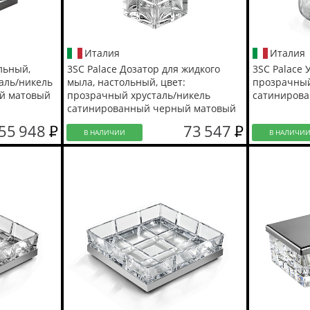
Италия
Италия
льный,
3SC Palace Дозатор для жидкого
3SC Palace 
аль/никель
мыла, настольный, цвет:
прозрачный
й матовый
прозрачный хрусталь/никель
сатиниров
сатинированный черный матовый
55 948
73 547
В НАЛИЧИИ
В НАЛИЧИ