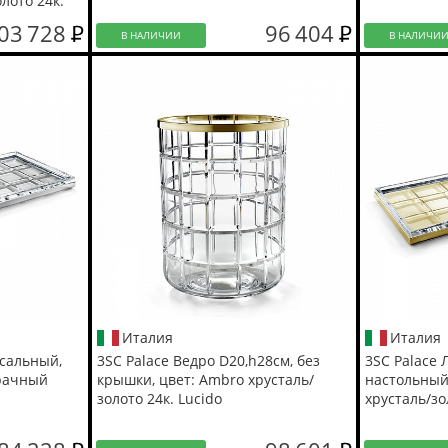
лото 24к.
03 728
96 404
В НАЛИЧИИ
В НАЛИЧИ
Италия
Италия
рсальный,
3SC Palace Ведро D20,h28см, без
3SC Palace 
зрачный
крышки, цвет: Ambro хрусталь/
настольный
золото 24к. Lucido
хрусталь/зо