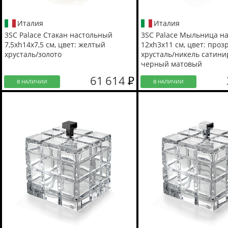
Италия
Италия
3SC Palace Стакан настольный
3SC Palace Мыльница н
7,5хh14х7,5 см, цвет: желтый
12хh3х11 см, цвет: про
хрусталь/золото
хрусталь/никель сатин
черный матовый
61 614
В НАЛИЧИИ
В НАЛИЧИИ