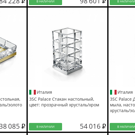
84 228
98 601
В НАЛИЧИИ
В НАЛИЧИ
Италия
Италия
стольная,
3SC Palace Стакан настольный,
3SC Palace 
аль/золото
цвет: прозрачный хрусталь/хром
мыла, наст
хрусталь/зо
38 085
54 016
В НАЛИЧИИ
В НАЛИЧИ