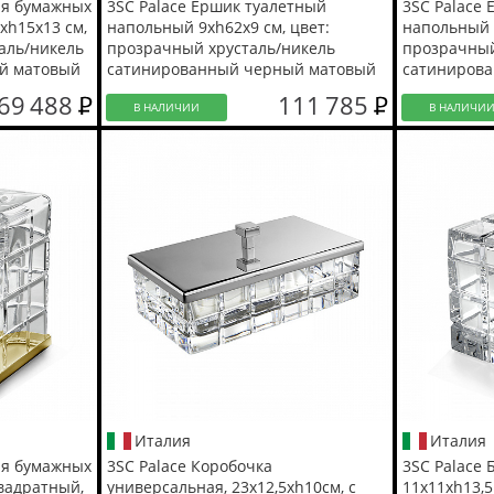
ля бумажных
3SC Palace Ершик туалетный
3SC Palace
хh15х13 см,
напольный 9xh62x9 см, цвет:
напольный 9
аль/никель
прозрачный хрусталь/никель
прозрачный
й матовый
сатинированный черный матовый
сатиниров
69 488
111 785
В НАЛИЧИИ
В НАЛИЧИ
Италия
Италия
ля бумажных
3SC Palace Коробочка
3SC Palace 
квадратный,
универсальная, 23х12,5хh10см, с
11x11xh13,5