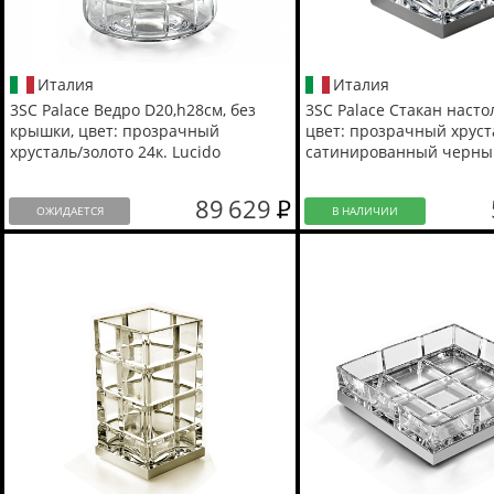
Италия
Италия
3SC Palace Ведро D20,h28см, без
3SC Palace Стакан насто
крышки, цвет: прозрачный
цвет: прозрачный хруст
хрусталь/золото 24к. Lucido
сатинированный черны
89 629
ОЖИДАЕТСЯ
В НАЛИЧИИ