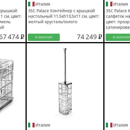
Италия
Италия
 крышкой
3SC Palace Контейнер с крышкой
3SC Palace
1 см, цвет:
настольный 11,5хh13,5х11 см, цвет:
салфеток на
икель
желтый хрусталь/золото
цвет: проз
ый
сатиниров
67 474
74 249
В НАЛИЧИИ
В НАЛИЧИ
Италия
Италия