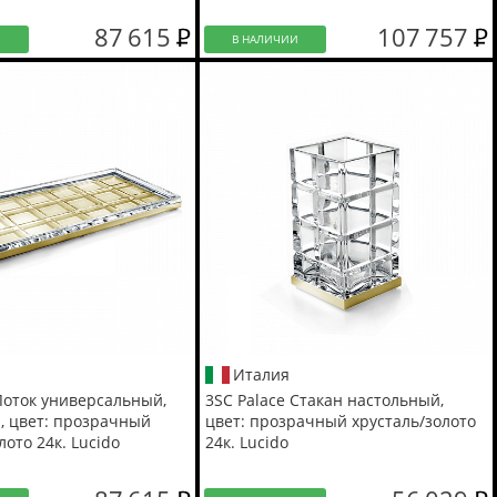
87 615
107 757
И
В НАЛИЧИИ
Италия
Лоток универсальный,
3SC Palace Стакан настольный,
, цвет: прозрачный
цвет: прозрачный хрусталь/золото
лото 24к. Lucido
24к. Lucido