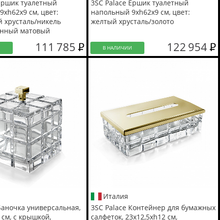
 Ершик туалетный
3SC Palace Ершик туалетный
xh62x9 см, цвет:
напольный 9xh62x9 см, цвет:
 хрусталь/никель
желтый хрусталь/золото
анный матовый
111 785
122 954
И
В НАЛИЧИИ
Италия
Баночка универсальная,
3SC Palace Контейнер для бумажных
 см, с крышкой,
салфеток, 23х12,5хh12 см,