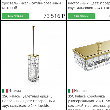
хрусталь/никель сатинированный
настольный, цвет: про
матовый
хрусталь/золото 24к. Luc
73 516
В НАЛИЧИИ
В НАЛИЧИИ
Италия
Италия
3SC Palace Туалетный ёршик,
3SC Palace Коробочка
напольный, цвет: прозрачный
универсальная, 23х12,5х
хрусталь/золото 24к. Lucido
крышкой, настольная, цв