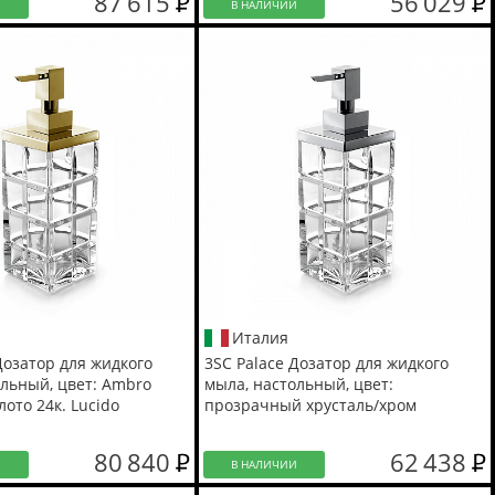
87 615
56 029
И
В НАЛИЧИИ
Италия
Дозатор для жидкого
3SC Palace Дозатор для жидкого
ольный, цвет: Ambro
мыла, настольный, цвет:
лото 24к. Lucido
прозрачный хрусталь/хром
80 840
62 438
И
В НАЛИЧИИ