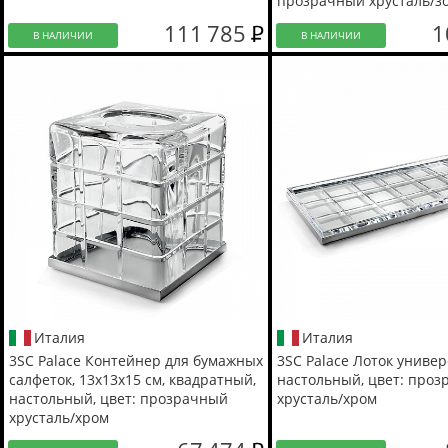
прозрачный хрусталь/зо
Lucido
111 785
1
В НАЛИЧИИ
В НАЛИЧИИ
Италия
Италия
3SC Palace Контейнер для бумажных
3SC Palace Лоток униве
салфеток, 13х13х15 см, квадратный,
настольный, цвет: про
настольный, цвет: прозрачный
хрусталь/хром
хрусталь/хром