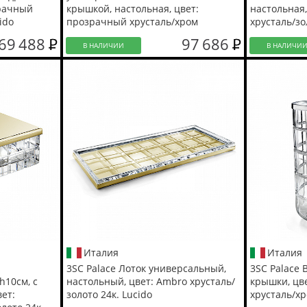
зрачный
крышкой, настольная, цвет:
настольная
ido
прозрачный хрусталь/хром
хрусталь/зо
69 488
97 686
В НАЛИЧИИ
В НАЛИЧИ
Италия
Италия
3SC Palace Лоток универсальный,
3SC Palace 
h10см, с
настольный, цвет: Ambro хрусталь/
крышки, цв
ет:
золото 24к. Lucido
хрусталь/х