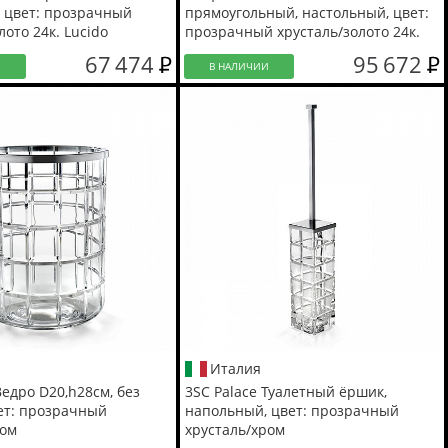
, цвет: прозрачный
прямоугольный, настольный, цвет:
лото 24к. Lucido
прозрачный хрусталь/золото 24к.
Lucido
67 474
95 672
И
В НАЛИЧИИ
Италия
Ведро D20,h28см, без
3SC Palace Туалетный ёршик,
ет: прозрачный
напольный, цвет: прозрачный
ром
хрусталь/хром