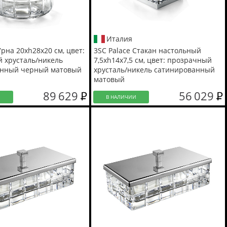
Италия
Урна 20хh28х20 см, цвет:
3SC Palace Стакан настольный
 хрусталь/никель
7,5хh14х7,5 см, цвет: прозрачный
анный черный матовый
хрусталь/никель сатинированный
матовый
89 629
56 029
И
В НАЛИЧИИ