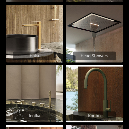
Haka
Head Showers
Ionika
Konbu