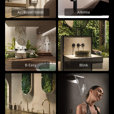
Accessori tondi
Alkimia
B-Easy
Blink