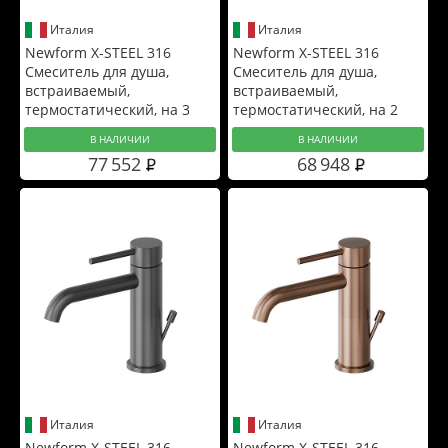
Италия
Италия
Newform X-STEEL 316
Newform X-STEEL 316
Смеситель для душа,
Смеситель для душа,
встраиваемый,
встраиваемый,
термостатический, на 3
термостатический, на 2
источника, с кнопками,
источника, с кнопками,
В НАЛИЧИИ
В НАЛИЧИИ
цвет: PVD Brushed gun
цвет: PVD Brushed gun
77 552
68 948
metal
metal
Италия
Италия
Newform X-STEEL 316
Newform X-STEEL 316