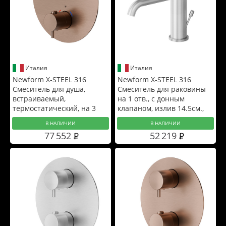
Италия
Италия
Newform X-STEEL 316
Newform X-STEEL 316
Смеситель для душа,
Смеситель для раковины
встраиваемый,
на 1 отв., с донным
термостатический, на 3
клапаном, излив 14.5см.,
источника, с кнопками,
цвет: нержавеющая сталь
В НАЛИЧИИ
В НАЛИЧИИ
цвет: PVD Brushed copper
77 552
52 219
bronze