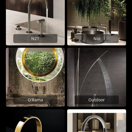
N21
Nio
O'Rama
Outdoor