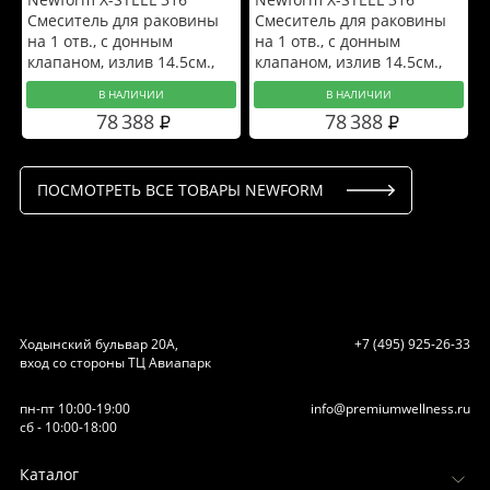
Смеситель для раковины
Смеситель для раковины
на 1 отв., с донным
на 1 отв., с донным
клапаном, излив 14.5см.,
клапаном, излив 14.5см.,
цвет: PVD Brushed gun
цвет: PVD Brushed copper
В НАЛИЧИИ
В НАЛИЧИИ
metal
bronze
78 388
78 388
ПОСМОТРЕТЬ ВСЕ ТОВАРЫ NEWFORM
Ходынский бульвар 20А,
+7 (495) 925-26-33
вход со стороны ТЦ Авиапарк
пн-пт 10:00-19:00
info@premiumwellness.ru
сб - 10:00-18:00
Каталог