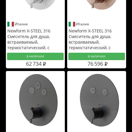
Италия
Италия
Newform X-STEEL 316
Newform X-STEEL 316
Смеситель для душа,
Смеситель для душа,
встраиваемый,
встраиваемый,
термостатический, с
термостатический, с
переключателем до 5
переключателем до 5
В НАЛИЧИИ
В НАЛИЧИИ
источников (для
источников, цвет: PVD
62 734
76 596
31061/31020/27888/27889)
Brushed copper bronze
цвет: нержавеющая сталь