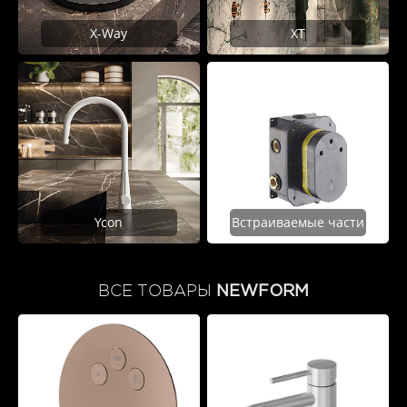
X-Way
XT
Ycon
Встраиваемые части
ВСЕ ТОВАРЫ
NEWFORM